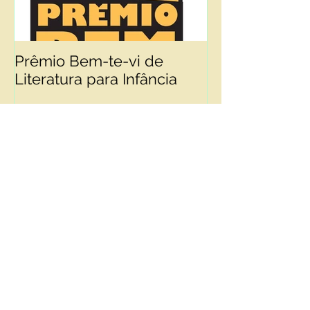
Prêmio Bem-te-vi de
PRIMEIRO LIV
Literatura para Infância
Serviços ao cliente
Nossa loja
Entre em contato