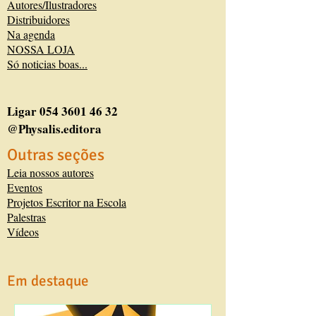
Autores/Ilustradores
E
Lapidando
encantar
Distribuidores
o
Leitores
as
Na agenda
sonho
que
crianças
NOSSA LOJA
é
promovo
com
Só noticias boas...
essa
a
o
capacidade,
edição
alfabeto.
que
anual
devemos
de
Ligar
054 3601 46 32
sempre
livros.
@Physalis.editora
ter,
“Eu
de
sempre
Outras seções
deixar
contava
Leia nossos autores
que
essa
Eventos
as
história,
Projetos Escritor na Escola
asas
mas
Palestras
da
nunca
Vídeos
imaginação
tinha
nos
escrito.
levem
E
para
a
Em destaque
bem
uso
longe
como