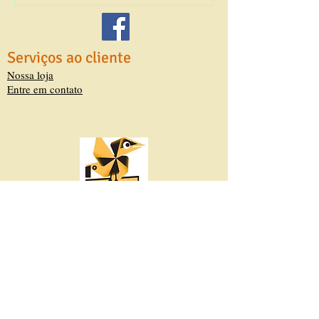
Serviços ao cliente
Nossa loja
Entre em contato
Em breve 2º edição
Todos os direitos reservados.
PHYSALIS Editora © 2017
Physalis Editora
CNPJ
21 .541.118
/0001-05.