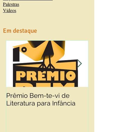
Palestras
Vídeos
Em destaque
Prêmio Bem-te-vi de
PRIMEIRO LIV
Literatura para Infância