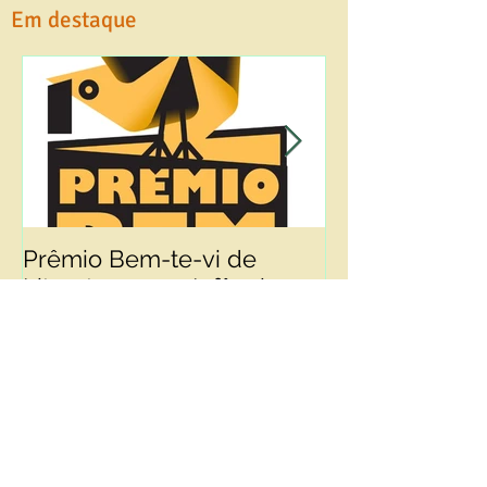
Em destaque
Prêmio Bem-te-vi de
PRIMEIRO LIV
Literatura para Infância
Serviços ao cliente